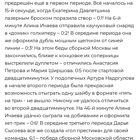
предрешён ещё в первом периоде. Всё началось на
15-й секунде, когда Екатерина Давлетшина
лазерным броском поразила створ – 0:1! На 6-й
минуте Алина Ичаева отправила каучуковый снаряд
в «домик» голкиперу – 0:2! В середине периода она
же оформила дубль мощным щелчком от синей
линии – 0:3! На этом беды сборной Москвы не
закончились, ближе к концовке их соперницы
выстрелили дуплетом – отличились Анастасия
Петрова и Мария Ширшова. 0:5 после стартовой
двадцатиминутки. У подопечных Артура Надргулова
в начале второго периода была прекрасная
возможность отыграть одну шайбу в формате «пять
на три» - не вышло. Никому не удалось отличиться
во второй двадцатиминутке. На 46-й минуте Алина
Ичаева удачно сыграла на добивании и оформила
хет-трик – 0:6! В середине третьего периода Дарья
Сысоева всё же создала «гол престижа» для своей
команды. 6:1 – победа сборной Московской области.