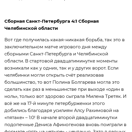
Сборная Санкт-Петербурга 4:1 Сборная
Челябинской области
Вот где получилась какая-никакая борьба, так это в
заключительном матче игрового дня между
сборными Санкт-Петербурга и Челябинской
области. В стартовой двадцатиминутке моменты
возникали как у одних, так и у других ворот. Если
челябинки могли открыть счёт реализовав
большинство, то вот Полина Болгарева могла это
сделать как раз в меньшинстве при выходе «один в
ноль», только вот здорово сыграла Милена Третяк. И
всё же на 17-й минуте петербурженки этого
добились благодаря усилиям Алсу Рахимовой на
«пятаке» – 1:0! В начале второй двадцатиминутки
подопечные Дениса Афиногенова вновь поиграли в
формате «пять на четыре» - неудачно. Зато в равных