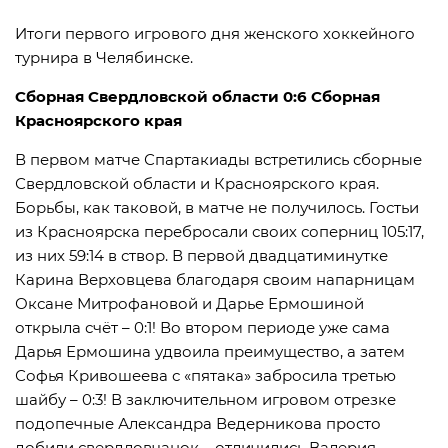
Итоги первого игрового дня женского хоккейного
турнира в Челябинске.
Сборная Свердловской области 0:6 Сборная
Красноярского края
В первом матче Спартакиады встретились сборные
Свердловской области и Красноярского края.
Борьбы, как таковой, в матче не получилось. Гостьи
из Красноярска перебросали своих соперниц 105:17,
из них 59:14 в створ. В первой двадцатиминутке
Карина Верховцева благодаря своим напарницам
Оксане Митрофановой и Дарье Ермошиной
открыла счёт – 0:1! Во втором периоде уже сама
Дарья Ермошина удвоила преимущество, а затем
Софья Кривошеева с «пятака» забросила третью
шайбу – 0:3! В заключительном игровом отрезке
подопечные Александра Ведерникова просто
добили свердловчанок – отличились Валерия