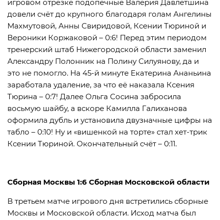
игровом отрезке подопечные Валерия Давлетшина
довели счёт до крупного благодаря голам Ангелины
Махмутовой, Анны Свиридовой, Ксении Тюриной и
Вероники Коржаковой – 0:6! Перед этим периодом
тренерский штаб Нижегородской области заменил
Александру Полонник на Полину Силуянову, да и
это не помогло. На 45-й минуте Екатерина Ананьина
заработала удаление, за что её наказала Ксения
Тюрина – 0:7! Далее Ольга Сосина забросила
восьмую шайбу, а вскоре Камилла Галиханова
оформила дубль и установила двузначные цифры на
табло – 0:10! Ну и «вишенкой на торте» стал хет-трик
Ксении Тюриной. Окончательный счёт – 0:11.
Сборная Москвы 1:6 Сборная Московской области
В третьем матче игрового дня встретились сборные
Москвы и Московской области. Исход матча был