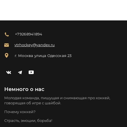
+79268941894
vtrhockey@yandex.ru
г. Москва улица Одесская 23
Немного о нас
Молодая команда, пишущая и снимающая про хоккей,
говорящая об игре с шайбой.
Почему хоккей?
Страсть, эмоции, борьба!