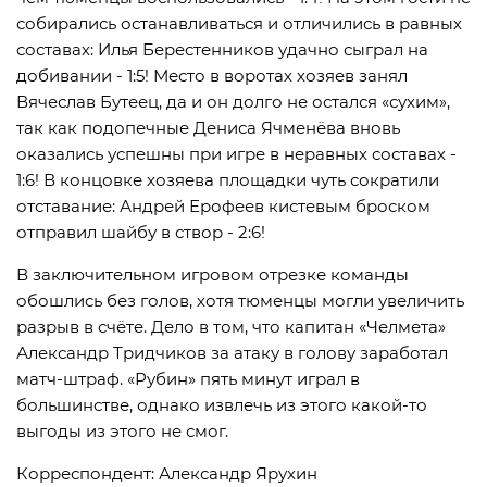
собирались останавливаться и отличились в равных
составах: Илья Берестенников удачно сыграл на
добивании - 1:5! Место в воротах хозяев занял
Вячеслав Бутеец, да и он долго не остался «сухим»,
так как подопечные Дениса Ячменёва вновь
оказались успешны при игре в неравных составах -
1:6! В концовке хозяева площадки чуть сократили
отставание: Андрей Ерофеев кистевым броском
отправил шайбу в створ - 2:6!
В заключительном игровом отрезке команды
обошлись без голов, хотя тюменцы могли увеличить
разрыв в счёте. Дело в том, что капитан «Челмета»
Александр Тридчиков за атаку в голову заработал
матч-штраф. «Рубин» пять минут играл в
большинстве, однако извлечь из этого какой-то
выгоды из этого не смог.
Корреспондент: Александр Ярухин