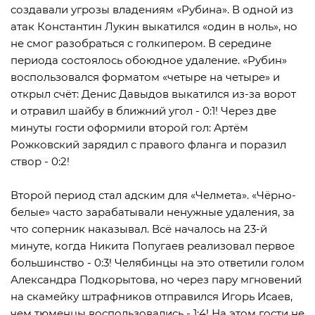
создавали угрозы владениям «Рубина». В одной из
атак Константин Лукин выкатился «один в ноль», но
не смог разобраться с голкипером. В середине
периода состоялось обоюдное удаление. «Рубин»
воспользовался форматом «четыре на четыре» и
открыл счёт: Денис Давыдов выкатился из-за ворот
и отравил шайбу в ближний угол - 0:1! Через две
минуты гости оформили второй гол: Артём
Рожковский зарядил с правого фланга и поразил
створ - 0:2!
Второй период стал адским для «Челмета». «Чёрно-
белые» часто зарабатывали ненужные удаления, за
что соперник наказывал. Всё началось на 23-й
минуте, когда Никита Попугаев реализовал первое
большинство - 0:3! Челябинцы на это ответили голом
Александра Подкорытова, но через пару мгновений
на скамейку штрафников отправился Игорь Исаев,
чем тюменцы воспользовались - 1:4! На этом гости не