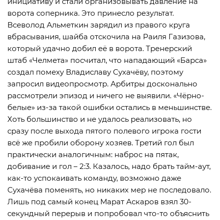
инициативу и стали организовывать давление на
ворота соперника. Это принесло результат.
Всеволод Альметкин зарядил из правого круга
вбрасывания, шайба отскочила на Раиля Газизова,
который удачно добил её в ворота. Тренерский
штаб «Челмета» посчитал, что нападающий «Барса»
создал помеху Владиславу Сухачёву, поэтому
запросил видеопросмотр. Арбитры досконально
рассмотрели эпизод и ничего не выявили. «Чёрно-
белые» из-за такой ошибки остались в меньшинстве.
Хоть большинство и не удалось реализовать, но
сразу после выхода пятого полевого игрока гости
всё же пробили оборону хозяев. Третий гол был
практически аналогичным: наброс на пятак,
добивание и гол – 2:3. Казалось, надо брать тайм-аут,
как-то успокаивать команду, возможно даже
Сухачёва поменять, но никаких мер не последовало.
Лишь под самый конец Марат Аскаров взял 30-
секундный перерыв и попробовал что-то объяснить