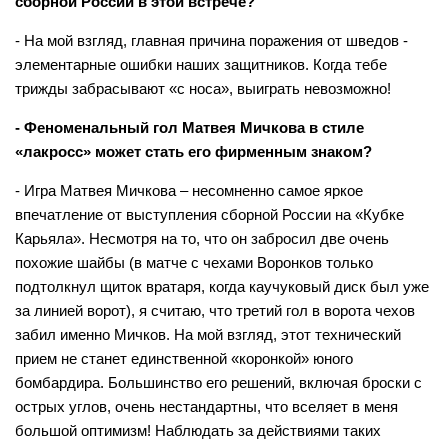
сборной России в этой встрече?
- На мой взгляд, главная причина поражения от шведов -
элементарные ошибки наших защитников. Когда тебе
трижды забрасывают «с носа», выиграть невозможно!
- Феноменальный гол Матвея Мичкова в стиле
«лакросс» может стать его фирменным знаком?
- Игра Матвея Мичкова – несомненно самое яркое
впечатление от выступления сборной России на «Кубке
Карьяла». Несмотря на то, что он забросил две очень
похожие шайбы (в матче с чехами Воронков только
подтолкнул щиток вратаря, когда каучуковый диск был уже
за линией ворот), я считаю, что третий гол в ворота чехов
забил именно Мичков. На мой взгляд, этот технический
прием не станет единственной «коронкой» юного
бомбардира. Большинство его решений, включая броски с
острых углов, очень нестандартны, что вселяет в меня
большой оптимизм! Наблюдать за действиями таких