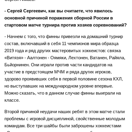
- Сергей Сергеевич, как вы считаете, что явилось
основной причиной поражения сборной России в
стартовом матче турнира против хозяев соревнований?
- Начнем с того, что финны привезли на домашний турнир
состав, включавший в себя 11 чемпионов мира образца
2019 года и ряд других мастеровитых хоккеистов: связка
«Витязя» - Аалтонен - Оямяки, Лехтонен, Ватанен, Райяла,
Бьйорнинен. Они играли против части кандидатов на
участие в предстоящем МЧМ и ряда других игроков,
здорово проявивших себя в первой половине сезона КХЛ,
но выступавших на международном уровне впервые.
Можно сказать, что в данном случае финны выиграли на
классе.
Второй причиной неудачи наших ребят в этом матче стали
проблемы с игровой дисциплиной, свойственные молодым
командам. Все три шайбы были заброшены хоккеистами