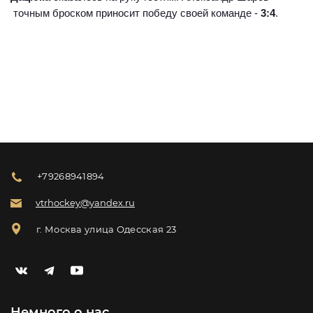
точным броском приносит победу своей команде -
3:4
.
+79268941894
vtrhockey@yandex.ru
г. Москва улица Одесская 23
Немного о нас