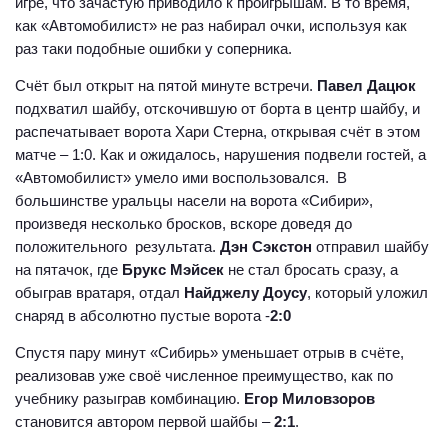
игре, что зачастую приводило к проигрышам. В то время,
как «Автомобилист» не раз набирал очки, используя как
раз таки подобные ошибки у соперника.
Счёт был открыт на пятой минуте встречи.
Павел Дацюк
подхватил шайбу, отскочившую от борта в центр шайбу, и
распечатывает ворота Хари Стерна, открывая счёт в этом
матче – 1:0. Как и ожидалось, нарушения подвели гостей, а
«Автомобилист» умело ими воспользовался. В
большинстве уральцы насели на ворота «Сибири»,
произведя несколько бросков, вскоре доведя до
положительного результата.
Дэн Сэкстон
отправил шайбу
на пятачок, где
Брукс Мэйсек
не стал бросать сразу, а
обыграв вратаря, отдал
Найджелу Доусу
, который уложил
снаряд в абсолютно пустые ворота -
2:0
Спустя пару минут «Сибирь» уменьшает отрыв в счёте,
реализовав уже своё численное преимущество, как по
учебнику разыграв комбинацию.
Егор Миловзоров
становится автором первой шайбы –
2:1
.