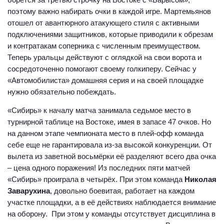
борется за третью строчку на Востоке с «Барысом»,
поэтому важно набирать очки в каждой игре. Мартемьянов
отошел от авантюрного атакующего стиля с активными
подключениями защитников, которые приводили к обрезам
и контратакам соперника с численным преимуществом.
Теперь уральцы действуют с оглядкой на свои ворота и
сосредоточенно помогают своему голкиперу. Сейчас у
«Автомобилиста» домашняя серия и на своей площадке
нужно обязательно побеждать.
«Сибирь» к началу матча занимала седьмое место в
турнирной таблице на Востоке, имея в запасе 47 очков. Но
на данном этапе чемпионата место в плей-офф команда
себе еще не гарантировала из-за высокой конкуренции. От
вылета из заветной восьмёрки её разделяют всего два очка
– цена одного поражения! Из последних пяти матчей
«Сибирь» проиграла в четырёх. При этом команда
Николая
Заварухина
, довольно боевитая, работает на каждом
участке площадки, а в её действиях наблюдается внимание
на оборону. При этом у команды отсутствует дисциплина в