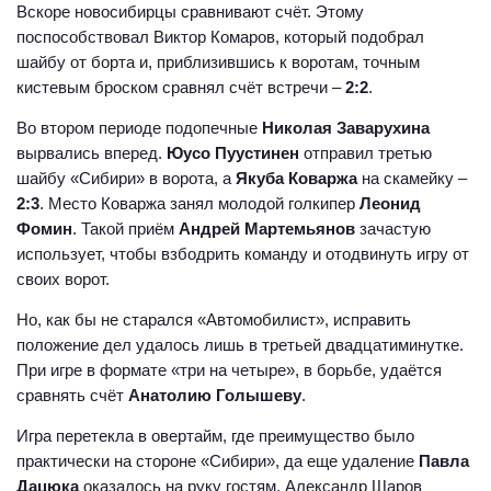
Вскоре новосибирцы сравнивают счёт. Этому
поспособствовал Виктор Комаров, который подобрал
шайбу от борта и, приблизившись к воротам, точным
кистевым броском сравнял счёт встречи –
2:2
.
Во втором периоде подопечные
Николая Заварухина
вырвались вперед.
Юусо Пуустинен
отправил третью
шайбу «Сибири» в ворота, а
Якуба Коваржа
на скамейку –
2:3
. Место Коваржа занял молодой голкипер
Леонид
Фомин
. Такой приём
Андрей Мартемьянов
зачастую
использует, чтобы взбодрить команду и отодвинуть игру от
своих ворот.
Но, как бы не старался «Автомобилист», исправить
положение дел удалось лишь в третьей двадцатиминутке.
При игре в формате «три на четыре», в борьбе, удаётся
сравнять счёт
Анатолию Голышеву
.
Игра перетекла в овертайм, где преимущество было
практически на стороне «Сибири», да еще удаление
Павла
Дацюка
оказалось на руку гостям. Александр Шаров