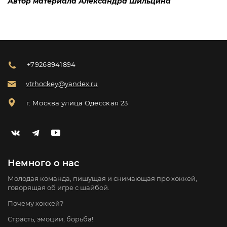
Автор материала Александра Шильцина
+79268941894
vtrhockey@yandex.ru
г. Москва улица Одесская 23
Немного о нас
Молодая команда, пишущая и снимающая про хоккей,
говорящая об игре с шайбой.
Почему хоккей?
Страсть, эмоции, борьба!