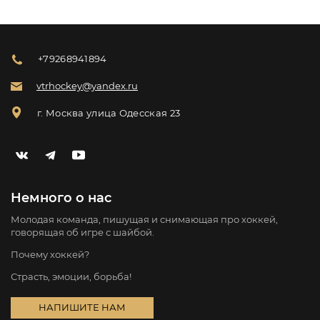
+79268941894
vtrhockey@yandex.ru
г. Москва улица Одесская 23
Немного о нас
Молодая команда, пишущая и снимающая про хоккей,
говорящая об игре с шайбой.
Почему хоккей?
Страсть, эмоции, борьба!
НАПИШИТЕ НАМ