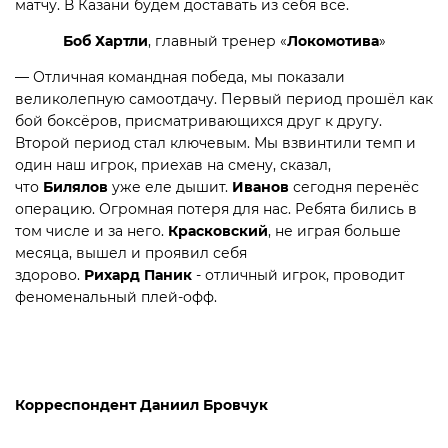
матчу. В Казани будем доставать из себя всё.
Боб
Хартли
, главный тренер «
Локомотива
»
— Отличная командная победа, мы показали
великолепную самоотдачу. Первый период прошёл как
бой боксёров, присматривающихся друг к другу.
Второй период стал ключевым. Мы взвинтили темп и
один наш игрок, приехав на смену, сказал,
что
Билялов
уже еле дышит.
Иванов
сегодня перенёс
операцию. Огромная потеря для нас. Ребята бились в
том числе и за него.
Красковский
, не играя больше
месяца, вышел и проявил себя
здорово.
Рихард
Паник
- отличный игрок, проводит
феноменальный плей-офф.
Корреспондент Даниил Бровчук