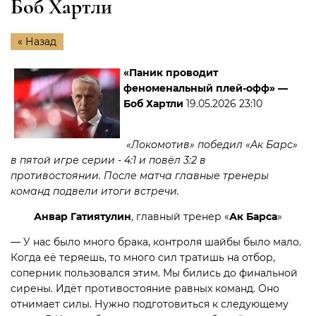
Боб Хартли
« Назад
«Паник проводит
феноменальный плей-офф» —
Боб Хартли
19.05.2026 23:10
«Локомотив» победил «Ак Барс»
в пятой игре серии - 4:1 и повёл 3:2 в
противостоянии. После матча главные тренеры
команд подвели итоги встречи.
Анвар
Гатиятулин
, главный тренер «
Ак Барса
»
— У нас было много брака, контроля шайбы было мало.
Когда её теряешь, то много сил тратишь на отбор,
соперник пользовался этим. Мы бились до финальной
сирены. Идёт противостояние равных команд. Оно
отнимает силы. Нужно подготовиться к следующему