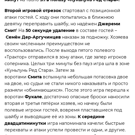
Второй игровой отрезок
стартовал с позиционной
атаки гостей. С ходу они попытались в ближнюю
девятку переправить шайбу, но надёжен
Джереми
Смит
! На
50 секунде
удаление
в составе гостей –
Семён Дер-Аргучинцев
наказан за подножку. Хозяева
своим численным преимуществом не
воспользовались. После выхода пятого полевого
«Трактор» отправился в зону атаки, где запер игроков
соперника. Целых три минуты без пауз игра шла в зоне
«Куньлунь Ред Стара». Затем за
воротами
Смита
вспыхнула небольшая потасовка двое
на двое, но судьи не стали никого наказывать и просто
разняли «обнимающихся». После этого игра перешла к
воротам
Фукале
, достаточно опасные броски наносили
вторая и третья пятёрки хозяев, но начеку были
полевые игроки гостей, вовремя пластавшиеся под
шайбу и выводящие её из зоны.
К середине
двадцатиминутки
игра напоминала качели: быстрые
перехваты и атаки успели провести и одни, и другие.