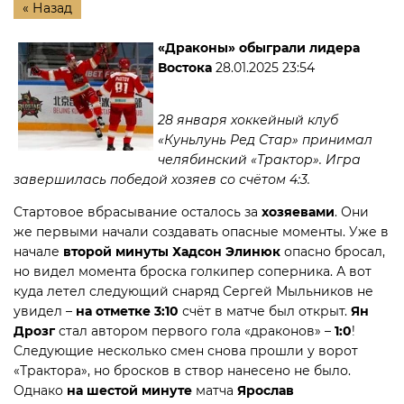
« Назад
«Драконы» обыграли лидера
Востока
28.01.2025 23:54
28 января хоккейный клуб
«Куньлунь Ред Стар» принимал
челябинский «Трактор». Игра
завершилась победой хозяев со счётом 4:3.
Стартовое вбрасывание осталось за
хозяевами
. Они
же первыми начали создавать опасные моменты. Уже в
начале
второй минуты Хадсон Элинюк
опасно бросал,
но видел момента броска голкипер соперника. А вот
куда летел следующий снаряд Сергей Мыльников не
увидел –
на отметке 3:10
счёт в матче был открыт.
Ян
Дрозг
стал автором первого гола «драконов» –
1:0
!
Следующие несколько смен снова прошли у ворот
«Трактора», но бросков в створ нанесено не было.
Однако
на шестой минуте
матча
Ярослав