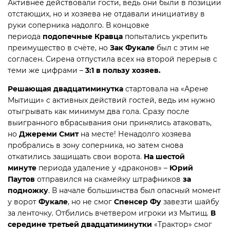
Активнее действовали гости, ведь они были в позиции
отстающих, но и хозяева не отдавали инициативу в
руки соперника надолго. В концовке
периода
подопечные Кравца
попытались укрепить
преимущество в счёте, но
Зак Фукале
был с этим не
согласен. Сирена отпустила всех на второй перерыв с
теми же цифрами –
3:1 в пользу хозяев.
Решающая двадцатиминутка
стартовала на «Арене
Мытищи» с активных действий гостей, ведь им нужно
отыгрывать как минимум два гола. Сразу после
выигранного вбрасывания они принялись атаковать,
но
Джереми Смит
на месте! Ненадолго хозяева
пробрались в зону соперника, но затем снова
откатились защищать свои ворота.
На шестой
минуте
периода удаление у «драконов» –
Юрий
Паутов
отправился на скамейку штрафников
за
подножку
. В начале большинства был опасный момент
у ворот
Фукале
, но не смог
Спенсер Фу
завезти шайбу
за ленточку. Отбились вчетвером игроки из Мытищ.
В
середине третьей двадцатиминутки
«Трактор» смог