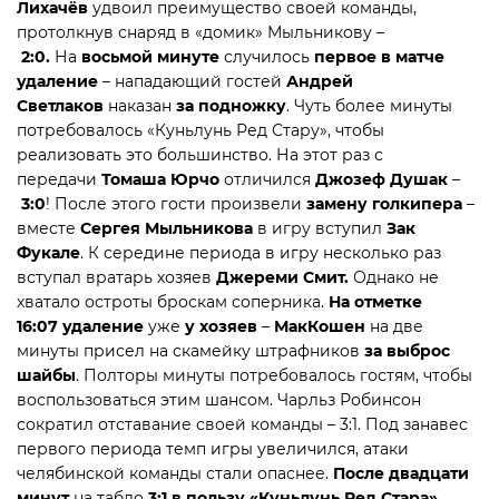
Лихачёв
удвоил преимущество своей команды,
протолкнув снаряд в «домик» Мыльникову –
2:0.
На
восьмой минуте
случилось
первое в матче
удаление
– нападающий гостей
Андрей
Светлаков
наказан
за подножку
. Чуть более минуты
потребовалось «Куньлунь Ред Стару», чтобы
реализовать это большинство. На этот раз с
передачи
Томаша Юрчо
отличился
Джозеф Душак
–
3:0
! После этого гости произвели
замену голкипера
–
вместе
Сергея Мыльникова
в игру вступил
Зак
Фукале
. К середине периода в игру несколько раз
вступал вратарь хозяев
Джереми Смит.
Однако не
хватало остроты броскам соперника.
На отметке
16:07
удаление
уже
у хозяев
–
МакКошен
на две
минуты присел на скамейку штрафников
за выброс
шайбы
. Полторы минуты потребовалось гостям, чтобы
воспользоваться этим шансом. Чарльз Робинсон
сократил отставание своей команды – 3:1. Под занавес
первого периода темп игры увеличился, атаки
челябинской команды стали опаснее.
После двадцати
минут
на табло
3:1 в пользу «Куньлунь Ред Стара».