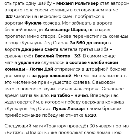
отыграть одну шайбу –
Михаил Рольгизер
стал автором
второго гола своей команды в сегодняшнем матче –
3:2
! Смогли на несколько смен пробраться к
воротам
Фукале
хозяева. Мог забивать в ворота
бывшей команды
Александр Шаров
, но снаряд
пролетел мимо створа. Снова переместились команды
в зону «Куньлунь Ред Стара».
За 5:50 до конца
в
ворота
Джереми Смита
влетела третья шайба –
сравнял счёт
Василий Глотов
–
3:3
! В самом конце
матча
удаление
случилось
в составе челябинской
команды
–
Логан Дэй
отправился в штрафной бокс на
две минуты
за удар клюшкой
. Не смогли реализовать
это численное преимущество хозяева. С выходом
пятого полевого звучит финальная сирена. Основное
время матча вышло,
на табло – ничья
. Впереди нас
ждал овертайм, в котором победу одержала команда
«Куньлунь Ред Стар».
Лукас Локхарт
своим броском
принёс команде победу на отметке
63:20
.
Следующий матч «Трактор» проведёт 30 января против
«Витязя». «Драконы» же продолжат свою домашнюю