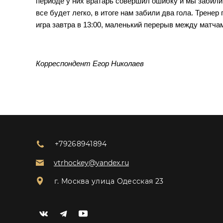
периоде у них вратарь совершил ошибку и мы забили 
все будет легко, в итоге нам забили два гола. Тренер
игра завтра в 13:00, маленький перерыв между матча
Корреспондент Егор Николаев
+79268941894
vtrhockey@yandex.ru
г. Москва улица Одесская 23