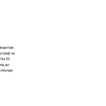
 воротам.
 штраф за
 На 53
унд до
 секунде