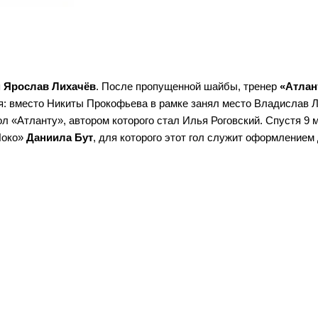
я
Ярослав Лихачёв
. После пропущенной шайбы, тренер
«Атлан
я: вместо Никиты Прокофьева в рамке занял место Владислав 
ол «Атланту», автором которого стал Илья Роговский. Спустя 9 
Локо»
Даниила Бут
, для которого этот гол служит оформлением