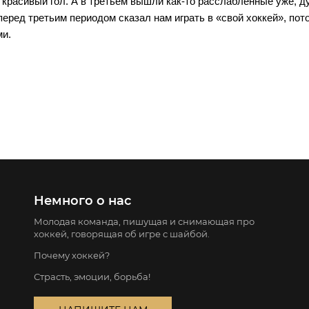
красивый гол. А в третьем вышли как-то расслабленные уже, д
 перед третьим периодом сказал нам играть в «свой хоккей», пот
ми.
Немного о нас
Молодая команда, пишущая и снимающая про
хоккей, говорящая об игре с шайбой.
Почему хоккей?
Страсть, эмоции, борьба!