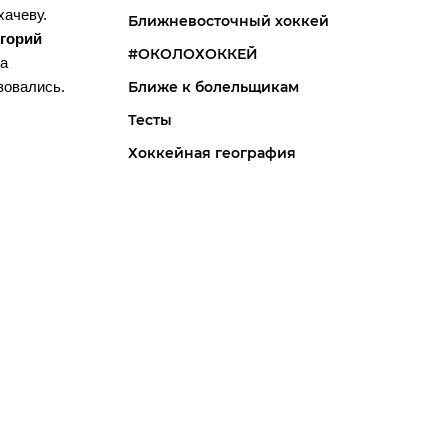
хачеву.
Ближневосточный хоккей
игорий
#ОКОЛОХОККЕЙ
за
Ближе к болельщикам
зовались.
Тесты
Хоккейная география