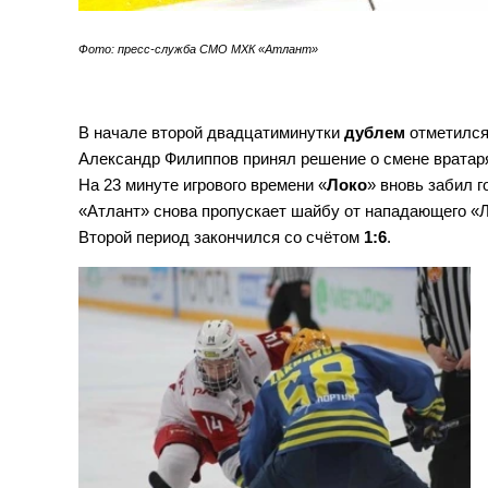
Фото: пресс-служба СМО МХК «Атлант»
В начале вт
орой
двадцатиминутки
дублем
отметилс
Александр Филиппов принял решение о смене вратар
На 23 минуте игрового времени «
Локо
» вновь забил г
«Атлант» снова пропускает шайбу от нападающего «
Второй период закончился со счётом
1:6
.