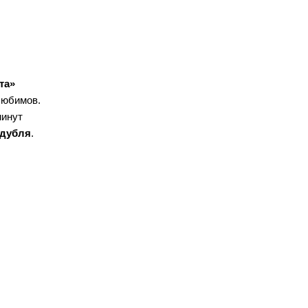
та»
Любимов.
минут
дубля
.