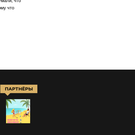
умали, что
ому что
ПАРТНЁРЫ