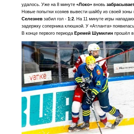
удалось. Уже на 8 минуте
«Локо»
вновь
забрасывае
Новые попытки хозяев вывести шайбу из своей зоны 
Селезнев
забил гол -
1:2
. На 11 минуте игры напада
задержку соперника клюшкой. У «Атланта» появилась
В конце первого периода
Еремей Шумилин
прошёл в 