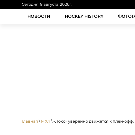
Сегодня:
8
августа
2026
г.
НОВОСТИ
HOCKEY HISTORY
ФОТОГ
Главная
\
МХЛ
\ «Локо» уверенно движется к плей-офф,