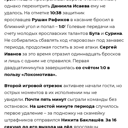
однако перехитрить
Даниила
Исаева
ему не
удалось. На отметке
10:38
защитник
ярославцев
Рушан Рафиков
в касание бросил в
ближний угол и попал –
1:0
! Голевые передачи на
счету молодых ярославских талантов
Бута
и
Сурина
.
Не собирались сбавлять ход «паровозы» под занавес
периода, продолжая гостить в зоне атаки.
Сергей
Иванов
за это время отразил одиннадцать бросков
и лишь с одним не справился. Первая
двадцатиминутка завершилась
со счётом 1:0 в
пользу «Локомотива».
Второй игровой отрезок
активнее начали гости, но
острых моментов в их исполнении мы не
увидели.
Почти пять минут
сыграли команды без
остановок.
На шестой минуте периода
случилось
первое удаление – за подножку на скамейку
штрафников отправился
Никита Баклашёв
.
За 16
секунд
до его выхода на лёд
ярославцы