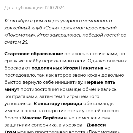
Дата публикации: 12.10.2024
12 октября в рамках регулярного чемпионата
хоккейный клуб «Сочи» принимал ярославский
«Локомотив». Игра завершилась победой гостей со
счётом 2:1.
Стартовое вбрасывание
осталось за хозяевами, но
сразу же шайбу перехватили гости. Однако опасных
бросков от
подопечных Игоря Никитина
не
последовало, так как второе звено южан довольно
быстро вернуло себе инициативу.
Первые пять
минут
противостояния команды обменивались
контратаками, затем темп игры немного
успокоился.
К экватору периода
обе команды
имели шансы на открытие счёта: у гостей опасно
бросал
Максим Берёзкин
, но помешали ему
защитники соперника, а у хозяев –
Джесси
Грэм
мощно простреливал ворота «Локомотива»,