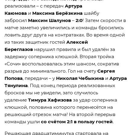
реализовали – с передач
Артура
Каюмова
и
Максима Берёзкина
шайбу
забросил
Максим Шалунов
–
2:0
! Затем скорости в
матче заметно увеличились и команды бросились
ловить друг друга на контратаках. Во время одной
из таких защитник гостей
Алексей
Береглазов
нарушил правила и был удалён за
задержку соперника клюшкой. Вторая тройка
«Сочи» воспользовалась этим шансом, сократив
разрыв до минимального. Гол на счету
Сергея
Попова
, передачи – у
Николая Чебыкина
и
Артура
Тянулина
. Под конец периода реализованных
бросков мы не увидели, зато случилось
удаление
Тимура Хафизова
за удар соперника
клюшкой, половина которого перенесётся на
решающий отрезок матча! На второй перерыв
команды ушли
со счётом 2:1 в пользу гостей
.
Решающая двадцатиминутка стартовала на