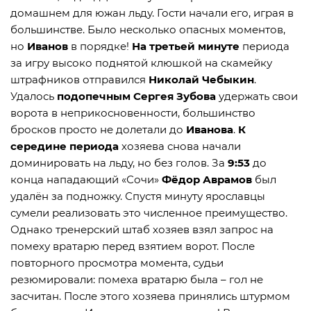
домашнем для южан льду. Гости начали его, играя в
большинстве. Было несколько опасных моментов,
но
Иванов
в порядке!
На третьей минуте
периода
за игру высоко поднятой клюшкой на скамейку
штрафников отправился
Николай Чебыкин
.
Удалось
подопечным Сергея Зубова
удержать свои
ворота в неприкосновенности, большинство
бросков просто не долетали до
Иванова
.
К
середине периода
хозяева снова начали
доминировать на льду, но без голов. За
9:53
до
конца нападающий «Сочи»
Фёдор Аврамов
был
удалён за подножку. Спустя минуту ярославцы
сумели реализовать это численное преимущество.
Однако тренерский штаб хозяев взял запрос на
помеху вратарю перед взятием ворот. После
повторного просмотра момента, судьи
резюмировали: помеха вратарю была – гол не
засчитан. После этого хозяева принялись штурмом