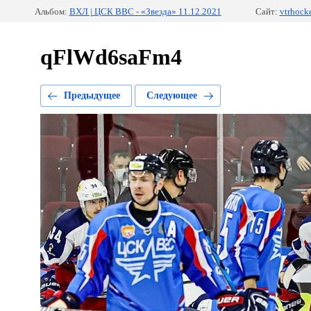
Альбом:
ВХЛ | ЦСК ВВС - «Звезда» 11.12.2021
Сайт:
vtrhock
qFlWd6saFm4
Предыдущее
Следующее