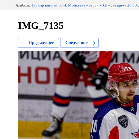
Альбом:
Турнир памяти Ю.И. Моисеева «Барс» - ХК «Звезда» / 26.08.
IMG_7135
Предыдущее
Следующее